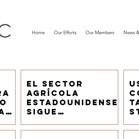
Home
Our Efforts
Our Members
News &
El sector
U
ra
agrícola
C
lo
estadounidense
T
a
sigue
S
apostando por
T
Cuba
a