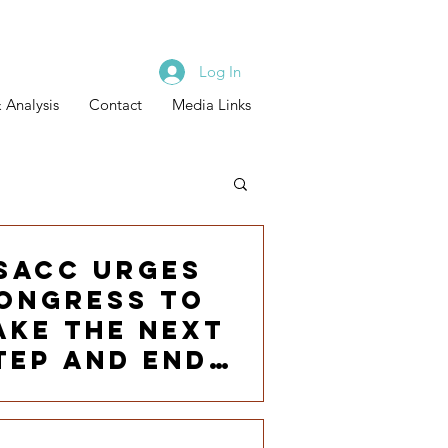
Log In
 Analysis
Contact
Media Links
SACC Urges
ongress to
ake the Next
tep and End
rade Embargo
t one-year