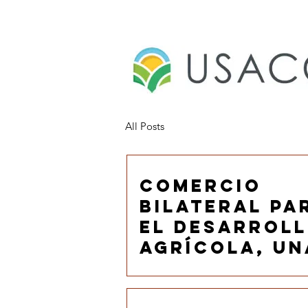
All Posts
Comercio
bilateral pa
el desarrol
agrícola, un
voluntad
contra el