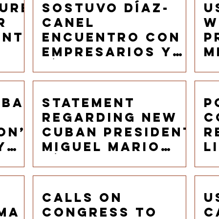
a
ture
Sostuvo Díaz-
U
r
Canel
w
ent
encuentro con
P
empresarios y
M
on’
líderes del
C
y
sector
a
nt
agrícola
A
uba
Statement
P
estadounidense
R
n
Regarding New
c
on’
Cuban President
r
y
Miguel Mario
l
nt
Díaz-Canel
d
Bermúdez
Calls On
U
rma
Congress to
C