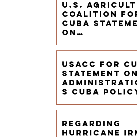
bloqueo
U.S. Agricul
Coalition fo
Cuba Statem
on
Administrati
s Cuba Polic
Announceme
USACC for C
Statement o
Administrati
s Cuba Polic
Announceme
Regarding
Hurricane I