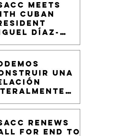
nniversary
SACC meets
ith Cuban
resident
iguel Díaz-
anel to
dvance
gricultural
odemos
elations
onstruir una
elación
iteralmente
esde la tierra
SACC RENEWS
ALL FOR END TO